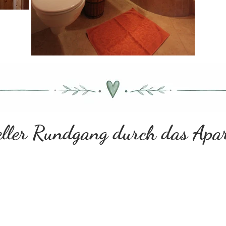
eller Rundgang durch das Apa